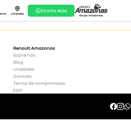
(11) 3794-4026
ento
Unidades
Grupo Amazonas
Renault
Amazonas
Sobre nós
Blog
Unidades
Contato
Termo de compromisso
ESG