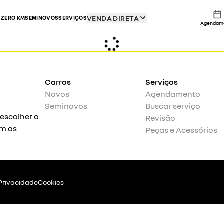
VENDA DIRETA
 ZERO KM
SEMINOVOS
SERVIÇOS
Agendam
Carros
Serviços
Novos
Agendamento
Seminovos
Buscar serviço
 escolher o
Revisão
om as
Peças e Acessórios
 Privacidade
Cookies