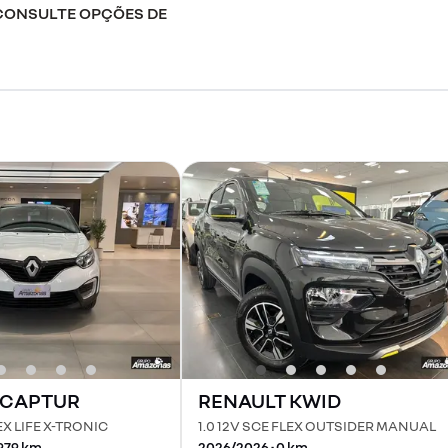
 CONSULTE OPÇÕES DE
CAPTUR
RENAULT
KWID
LEX LIFE X-TRONIC
1.0 12V SCE FLEX OUTSIDER MANUAL
979
km
2026
/
2026
•
0
km