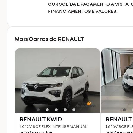
COR SÓLIDA E PAGAMENTO A VISTA.
FINANCIAMENTOS E VALORES.
Mais Carros da
RENAULT
RENAULT
KWID
RENAULT
1.0 12V SCE FLEX INTENSE MANUAL
1.6 16V SCE F
2024
/
2023
•
0
km
2019
/
2018
•
80