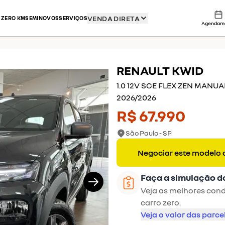
VENDA DIRETA
 ZERO KM
SEMINOVOS
SERVIÇOS
Agendam
RENAULT
KWID
1/13
1.0 12V SCE FLEX ZEN MANUA
2026
/
2026
R$ 67.990
São Paulo - SP
Negociar este modelo 
Faça a simulação d
Veja as melhores condi
carro zero.
Veja o valor das parce