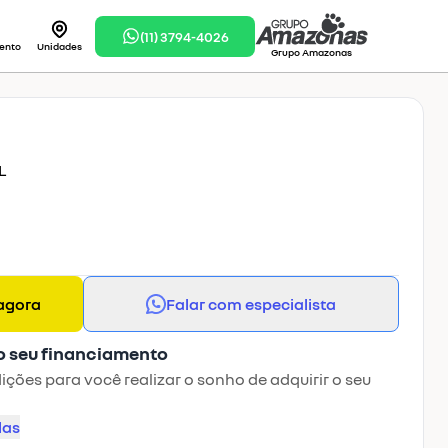
(11) 3794-4026
ento
Unidades
Grupo Amazonas
L
agora
Falar com especialista
o seu financiamento
ções para você realizar o sonho de adquirir o seu
las