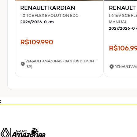
RENAULT
KARDIAN
RENAULT
1.0 TCE FLEX EVOLUTION EDC
1.6 16V SCE F
2026
/
2026
•
0
km
MANUAL
2027
/
2026
•
0
R$109.990
R$106.9
RENAULT AMAZONAS - SANTOS DUMONT
(SP)
RENAULT AM
;