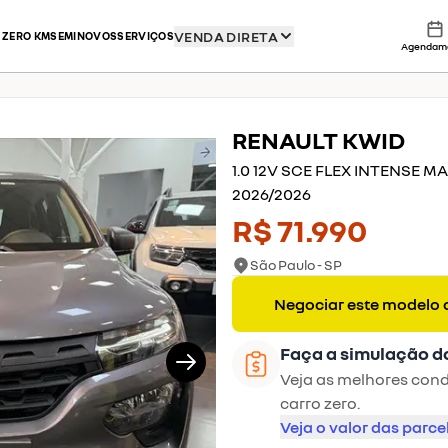
VENDA DIRETA
 ZERO KM
SEMINOVOS
SERVIÇOS
Agendam
RENAULT
KWID
1/10
1.0 12V SCE FLEX INTENSE 
2026
/
2026
R$ 71.990
São Paulo - SP
Negociar este modelo 
Faça a simulação d
Veja as melhores condi
carro zero.
Veja o valor das parce