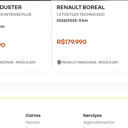
DUSTER
RENAULT
BOREAL
LEX INTENSE PLUS
1.3 TCE FLEX TECHNO EDC
2026
/
2025
•
0
km
km
R$179.990
90
AZONAS - MOOCA (SP)
RENAULT AMAZONAS - MOOCA (SP)
Carros
Serviços
Novos
Agendamento