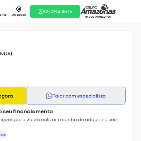
(11) 3794-4026
ento
Unidades
Grupo Amazonas
MANUAL
agora
Falar com especialista
o seu financiamento
ções para você realizar o sonho de adquirir o seu
las