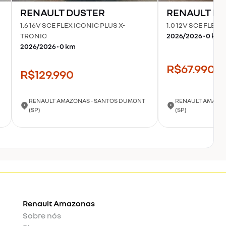
RENAULT
DUSTER
RENAULT
KW
1.6 16V SCE FLEX ICONIC PLUS X-
1.0 12V SCE FLEX
TRONIC
2026
/
2026
•
0
km
2026
/
2026
•
0
km
R$67.990
R$129.990
RENAULT AMAZONAS - SANTOS DUMONT
RENAULT AMAZON
(SP)
(SP)
Renault
Amazonas
Sobre nós