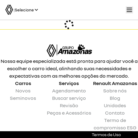
|
Selecione
Nossa equipe especializada está pronta para ajudar você a
escolher o carro ideal, alinhando suas necessidades e
expectativas com as melhores opções do mercado.
Carros
Serviços
Renault
Amazonas
Novos
Agendamento
Sobre nós
Seminovos
Buscar serviço
Blog
Revisão
Unidades
Peças e Acessórios
Contato
Termo de
compromisso ESG
Termos de Uso