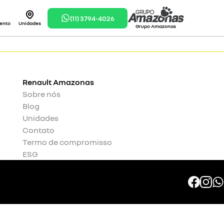
(11) 3794-4026
ento
Unidades
Grupo Amazonas
Renault
Amazonas
Sobre nós
Blog
Unidades
Contato
Termo de compromisso
ESG