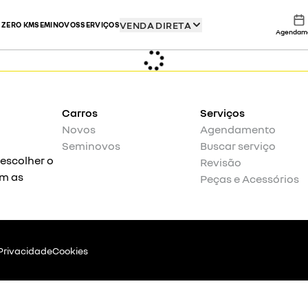
VENDA DIRETA
 ZERO KM
SEMINOVOS
SERVIÇOS
Agendam
Carros
Serviços
Novos
Agendamento
Seminovos
Buscar serviço
 escolher o
Revisão
om as
Peças e Acessórios
 Privacidade
Cookies