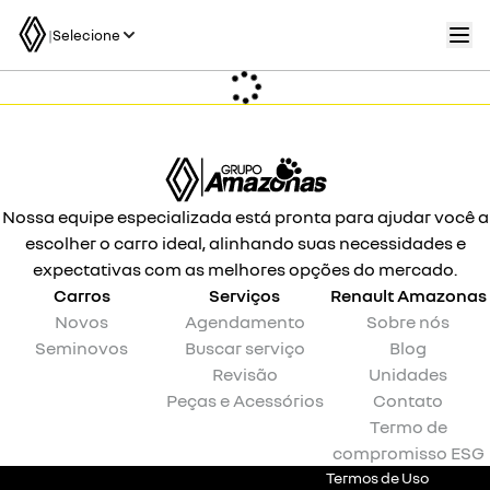
|
Selecione
Nossa equipe especializada está pronta para ajudar você a
escolher o carro ideal, alinhando suas necessidades e
expectativas com as melhores opções do mercado.
Carros
Serviços
Renault
Amazonas
Novos
Agendamento
Sobre nós
Seminovos
Buscar serviço
Blog
Revisão
Unidades
Peças e Acessórios
Contato
Termo de
compromisso ESG
Termos de Uso