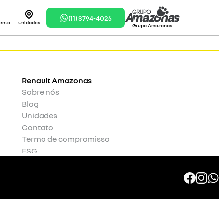
(11) 3794-4026
ento
Unidades
Grupo Amazonas
Renault
Amazonas
Sobre nós
Blog
Unidades
Contato
Termo de compromisso
ESG