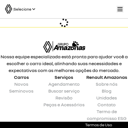
|
Selecione
Nossa equipe especializada está pronta para ajudar você a
escolher o carro ideal, alinhando suas necessidades e
expectativas com as melhores opções do mercado.
Carros
Serviços
Renault
Amazonas
Novos
Agendamento
Sobre nós
Seminovos
Buscar serviço
Blog
Revisão
Unidades
Peças e Acessórios
Contato
Termo de
compromisso ESG
Termos de Uso