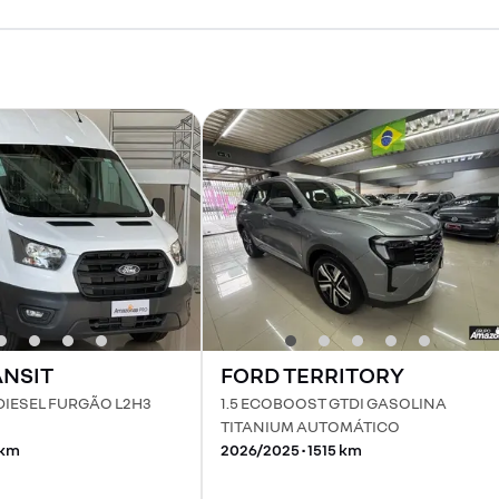
NSIT
FORD
TERRITORY
DIESEL FURGÃO L2H3
1.5 ECOBOOST GTDI GASOLINA
TITANIUM AUTOMÁTICO
km
2026
/
2025
•
1515
km