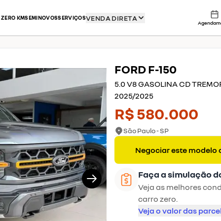
VENDA DIRETA
 ZERO KM
SEMINOVOS
SERVIÇOS
Agendam
FORD
F-150
1/21
5.0 V8 GASOLINA CD TREM
2025
/
2025
R$ 580.000
São Paulo - SP
Negociar este modelo 
Faça a simulação d
Veja as melhores condi
carro zero.
Veja o valor das parce