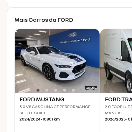
Mais Carros da
FORD
FORD
MUSTANG
FORD
TRA
5.0 V8 GASOLINA GT PERFORMANCE
2.0 ECOBLUE 
SELECTSHIFT
MANUAL
2024
/
2024
•
10801
km
2026
/
2025
•
0