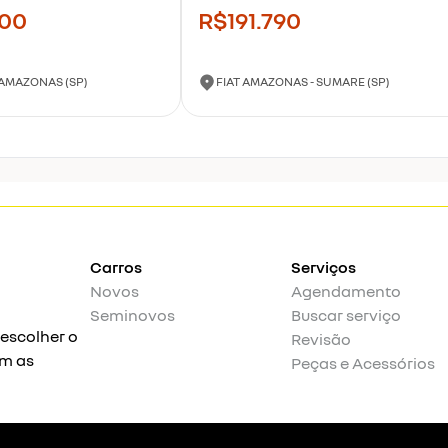
300
R$191.790
 AMAZONAS (SP)
FIAT AMAZONAS - SUMARE (SP)
Carros
Serviços
Novos
Agendamento
Seminovos
Buscar serviço
 escolher o
Revisão
om as
Peças e Acessórios