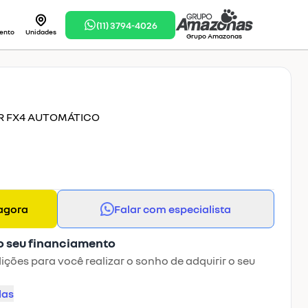
(11) 3794-4026
ento
Unidades
Grupo Amazonas
OR FX4 AUTOMÁTICO
agora
Falar com especialista
o seu financiamento
ções para você realizar o sonho de adquirir o seu
las