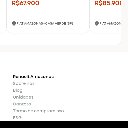
R$67.900
R$85.900
FIAT AMAZONAS - CASA VERDE (SP)
FIAT AMAZONAS -
Renault
Amazonas
Sobre nós
Blog
Unidades
Contato
Termo de compromisso
ESG