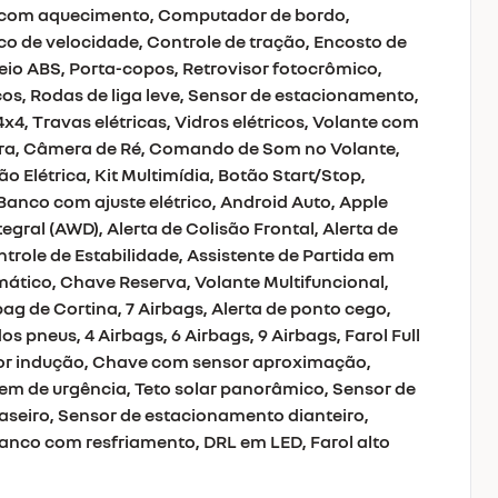
 com aquecimento, Computador de bordo,
o de velocidade, Controle de tração, Encosto de
reio ABS, Porta-copos, Retrovisor fotocrômico,
icos, Rodas de liga leve, Sensor de estacionamento,
4x4, Travas elétricas, Vidros elétricos, Volante com
ra, Câmera de Ré, Comando de Som no Volante,
o Elétrica, Kit Multimídia, Botão Start/Stop,
Banco com ajuste elétrico, Android Auto, Apple
egral (AWD), Alerta de Colisão Frontal, Alerta de
ntrole de Estabilidade, Assistente de Partida em
omático, Chave Reserva, Volante Multifuncional,
bag de Cortina, 7 Airbags, Alerta de ponto cego,
os pneus, 4 Airbags, 6 Airbags, 9 Airbags, Farol Full
or indução, Chave com sensor aproximação,
em de urgência, Teto solar panorâmico, Sensor de
seiro, Sensor de estacionamento dianteiro,
Banco com resfriamento, DRL em LED, Farol alto