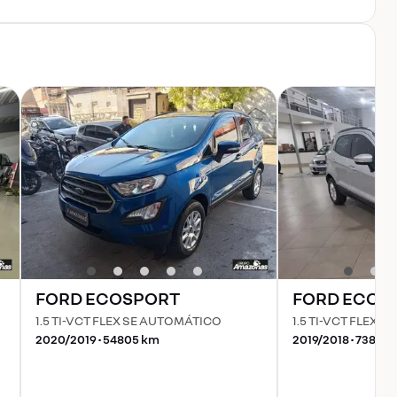
FORD
ECOSPORT
FORD
ECOS
1.5 TI-VCT FLEX SE AUTOMÁTICO
1.5 TI-VCT FLEX 
2020
/
2019
•
54805
km
2019
/
2018
•
73842