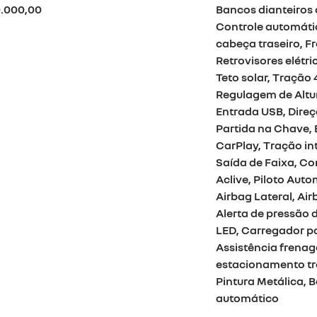
.000,00
Bancos dianteiros
Controle automátic
cabeça traseiro, F
Retrovisores elétr
Teto solar, Tração 
Regulagem de Altu
Entrada USB, Direçã
Partida na Chave, 
CarPlay, Tração int
Saída de Faixa, Co
Aclive, Piloto Aut
Airbag Lateral, Air
Alerta de pressão d
LED, Carregador p
Assistência frenag
estacionamento tra
Pintura Metálica, 
automático