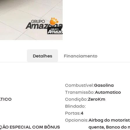
Detalhes
Financiamento
Combustível:
Gasolina
Transmissão:
Automatico
ÁTICO
Condição:
ZeroKm
Blindado:
Portas:
4
Opcionais:
Airbag do motorista
ÇÃO ESPECIAL COM BÔNUS
quente, Banco do m