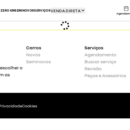
VENDA DIRETA
 ZERO KM
SEMINOVOS
SERVIÇOS
Agendam
Carros
Serviços
Novos
Agendamento
Seminovos
Buscar serviço
 escolher o
Revisão
om as
Peças e Acessórios
 Privacidade
Cookies