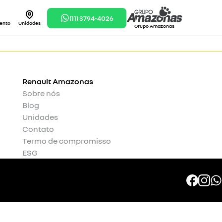
(11) 3794-4026
ento
Unidades
Grupo Amazonas
Renault
Amazonas
Sobre nós
Blog
Unidades
Contato
Termo de compromisso
ESG