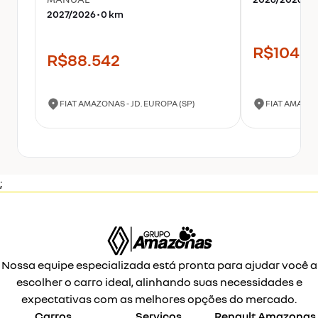
2027
/
2026
•
0
km
R$104.3
R$88.542
FIAT AMAZONAS - JD. EUROPA (SP)
FIAT AMAZON
;
Nossa equipe especializada está pronta para ajudar você a
escolher o carro ideal, alinhando suas necessidades e
expectativas com as melhores opções do mercado.
Carros
Serviços
Renault
Amazonas