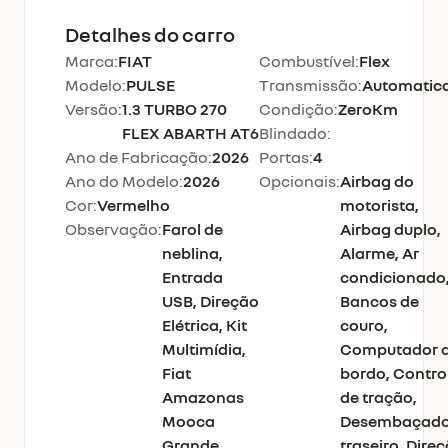
Detalhes do carro
Marca:
FIAT
Combustível:
Flex
Modelo:
PULSE
Transmissão:
Automatic
Versão:
1.3 TURBO 270
Condição:
ZeroKm
FLEX ABARTH AT6
Blindado:
Ano de Fabricação:
2026
Portas:
4
Ano do Modelo:
2026
Opcionais:
Airbag do
Cor:
Vermelho
motorista,
Observação:
Farol de
Airbag duplo,
neblina,
Alarme, Ar
Entrada
condicionado
USB, Direção
Bancos de
Elétrica, Kit
couro,
Multimídia,
Computador 
Fiat
bordo, Contro
Amazonas
de tração,
Mooca
Desembaçado
Grande
traseiro, Dire