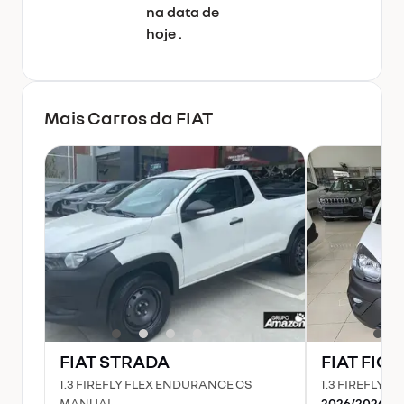
na data de
hoje .
Mais Carros da
FIAT
FIAT
STRADA
FIAT
FIOR
1.3 FIREFLY FLEX ENDURANCE CS
1.3 FIREFLY
MANUAL
2026
/
2026
•
0