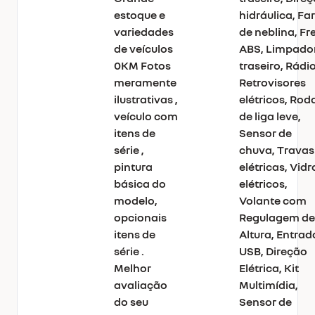
estoque e
hidráulica, Far
variedades
de neblina, Fr
de veículos
ABS, Limpado
0KM Fotos
traseiro, Rádio
meramente
Retrovisores
ilustrativas ,
elétricos, Rod
veículo com
de liga leve,
itens de
Sensor de
série ,
chuva, Travas
pintura
elétricas, Vidr
básica do
elétricos,
modelo,
Volante com
opcionais
Regulagem de
itens de
Altura, Entrad
série .
USB, Direção
Melhor
Elétrica, Kit
avaliação
Multimídia,
do seu
Sensor de