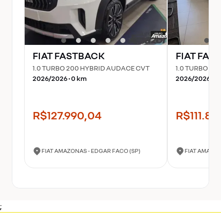
FIAT
FASTBACK
FIAT
FAS
1.0 TURBO 200 HYBRID AUDACE CVT
1.0 TURBO 20
2026
/
2026
•
0
km
2026
/
2026
•
0
R$127.990,04
R$111.89
FIAT AMAZONAS - EDGAR FACO (SP)
FIAT AMAZON
;