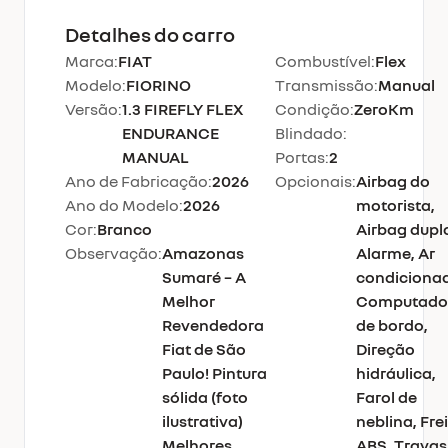
Detalhes do carro
Marca:
FIAT
Combustível:
Flex
Modelo:
FIORINO
Transmissão:
Manual
Versão:
1.3 FIREFLY FLEX
Condição:
ZeroKm
ENDURANCE
Blindado:
MANUAL
Portas:
2
Ano de Fabricação:
2026
Opcionais:
Airbag do
Ano do Modelo:
2026
motorista,
Cor:
Branco
Airbag dupl
Observação:
Amazonas
Alarme, Ar
Sumaré – A
condiciona
Melhor
Computado
Revendedora
de bordo,
Fiat de São
Direção
Paulo! Pintura
hidráulica,
sólida (foto
Farol de
ilustrativa)
neblina, Fre
Melhores
ABS, Travas