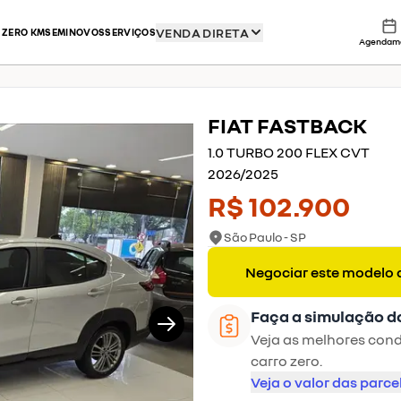
VENDA DIRETA
 ZERO KM
SEMINOVOS
SERVIÇOS
Agendam
FIAT
FASTBACK
1/12
1.0 TURBO 200 FLEX CVT
2026
/
2025
R$ 102.900
São Paulo - SP
Negociar este modelo 
Faça a simulação d
Veja as melhores condi
carro zero.
Veja o valor das parce