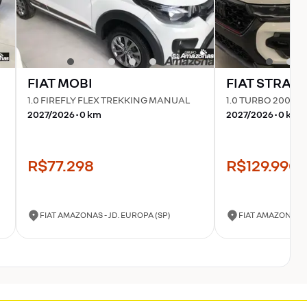
FIAT
MOBI
FIAT
STRAD
1.0 FIREFLY FLEX TREKKING MANUAL
1.0 TURBO 200 FL
2027
/
2026
•
0
km
2027
/
2026
•
0
km
R$77.298
R$129.990
FIAT AMAZONAS - JD. EUROPA (SP)
FIAT AMAZONAS -