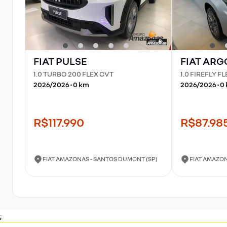
FIAT
PULSE
FIAT
ARG
1.0 TURBO 200 FLEX CVT
1.0 FIREFLY 
2026
/
2026
•
0
km
2026
/
2026
•
0
R$117.990
R$87.98
FIAT AMAZONAS - SANTOS DUMONT (SP)
FIAT AMAZONA
;