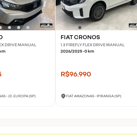
O
FIAT
CRONOS
FLEX DRIVE MANUAL
1.3 FIREFLY FLEX DRIVE MANUAL
km
2026
/
2025
•
0
km
5
R$96.990
S - JD. EUROPA (SP)
FIAT AMAZONAS - IPIRANGA (SP)