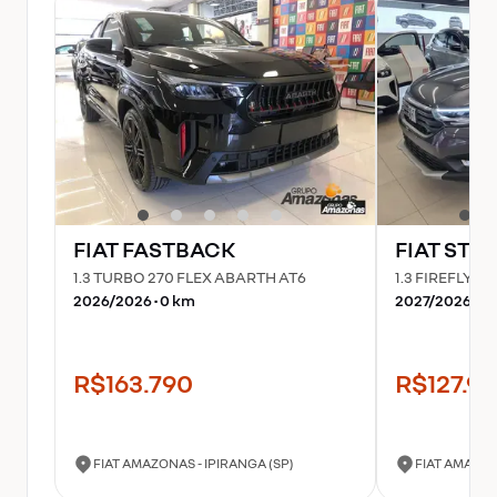
FIAT
FASTBACK
FIAT
STR
1.3 TURBO 270 FLEX ABARTH AT6
1.3 FIREFLY 
2026
/
2026
•
0
km
2027
/
2026
•
0
R$163.790
R$127.9
FIAT AMAZONAS - IPIRANGA (SP)
FIAT AMAZON