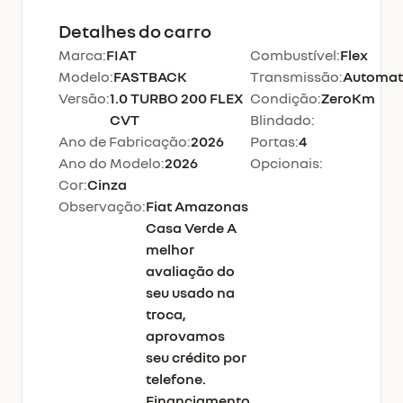
Detalhes do carro
Marca:
FIAT
Combustível:
Flex
Modelo:
FASTBACK
Transmissão:
Automat
Versão:
1.0 TURBO 200 FLEX
Condição:
ZeroKm
CVT
Blindado:
Ano de Fabricação:
2026
Portas:
4
Ano do Modelo:
2026
Opcionais:
Cor:
Cinza
Observação:
Fiat Amazonas
Casa Verde A
melhor
avaliação do
seu usado na
troca,
aprovamos
seu crédito por
telefone.
Financiamento