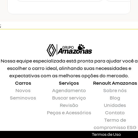
;
Nossa equipe especializada está pronta para ajudar você a
escolher o carro ideal, alinhando suas necessidades e
expectativas com as melhores opções do mercado.
Carros
Serviços
Renault
Amazonas
Novos
Agendamento
Sobre nós
Seminovos
Buscar serviço
Blog
Revisão
Unidades
Peças e Acessórios
Contato
Termo de
compromisso ESG
Termos de Uso