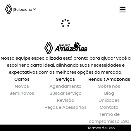
|
Selecione
Nossa equipe especializada está pronta para ajudar você a
escolher o carro ideal, alinhando suas necessidades e
expectativas com as melhores opções do mercado.
Carros
Serviços
Renault
Amazonas
Novos
Agendamento
Sobre nós
Seminovos
Buscar serviço
Blog
Revisão
Unidades
Peças e Acessórios
Contato
Termo de
compromisso ESG
Termos de Uso