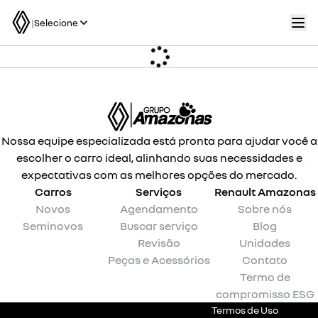
|
Selecione
Nossa equipe especializada está pronta para ajudar você a
escolher o carro ideal, alinhando suas necessidades e
expectativas com as melhores opções do mercado.
Carros
Serviços
Renault
Amazonas
Novos
Agendamento
Sobre nós
Seminovos
Buscar serviço
Blog
Revisão
Unidades
Peças e Acessórios
Contato
Termo de
compromisso ESG
Termos de Uso