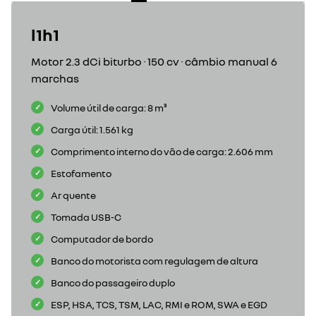
l1h1
Motor 2.3 dCi biturbo · 150 cv · câmbio manual 6
marchas
Volume útil de carga: 8 m³
Carga útil: 1.561 kg
Comprimento interno do vão de carga: 2.606 mm
Estofamento
Ar quente
Tomada USB-C
Computador de bordo
Banco do motorista com regulagem de altura
Banco do passageiro duplo
ESP, HSA, TCS, TSM, LAC, RMI e ROM, SWA e EGD