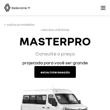
|
Selecione
← todos os modelos
veículos utilitários
MASTERPRO
Consulte o preço
projetada para você ser grande
estou interessado