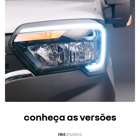
conheça as versões
l1h1
l2h2
l3h2