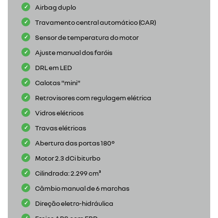
Airbag duplo
Travamento central automático (CAR)
Sensor de temperatura do motor
Ajuste manual dos faróis
DRL em LED
Calotas "mini"
Retrovisores com regulagem elétrica
Vidros elétricos
Travas elétricas
Abertura das portas 180°
Motor 2.3 dCi biturbo
Cilindrada: 2.299 cm³
Câmbio manual de 6 marchas
Direção eletro-hidráulica