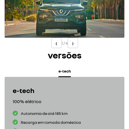
‹
›
1
/
4
versões
e-tech
e-tech
100% elétrico
Autonomia de até 185 km
Recarga em tomada doméstica