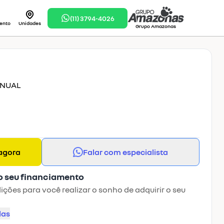
(11) 3794-4026
ento
Unidades
Grupo Amazonas
ANUAL
agora
Falar com especialista
o seu financiamento
ções para você realizar o sonho de adquirir o seu
las