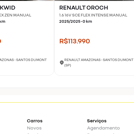
KWID
RENAULT
OROCH
FLEX ZEN MANUAL
1.6 16V SCE FLEX INTENSE MANUAL
km
2025
/
2025
•
0
km
0
R$113.990
AZONAS - SANTOS DUMONT
RENAULT AMAZONAS - SANTOS DUMONT
(SP)
Carros
Serviços
Novos
Agendamento