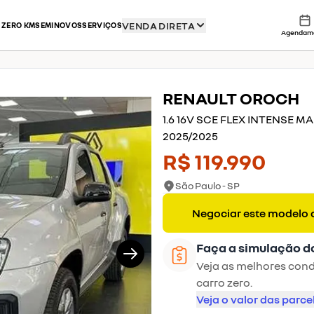
VENDA DIRETA
 ZERO KM
SEMINOVOS
SERVIÇOS
Agendam
RENAULT
OROCH
1/19
1.6 16V SCE FLEX INTENSE M
2025
/
2025
R$ 119.990
São Paulo - SP
Negociar este modelo 
Faça a simulação d
Veja as melhores condi
carro zero.
Veja o valor das parce