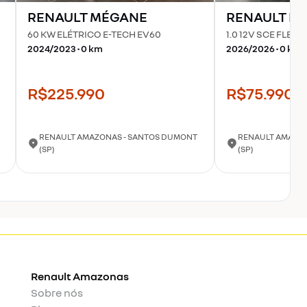
RENAULT
MÉGANE
RENAULT
KW
60 KW ELÉTRICO E-TECH EV60
1.0 12V SCE FLE
2024
/
2023
•
0
km
2026
/
2026
•
0
km
R$225.990
R$75.990
RENAULT AMAZONAS - SANTOS DUMONT
RENAULT AMAZON
(SP)
(SP)
Renault
Amazonas
Sobre nós