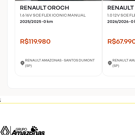
RENAULT
OROCH
RENAULT
1.6 16V SCE FLEX ICONIC MANUAL
1.0 12V SCE 
2025
/
2025
•
0
km
2026
/
2026
•
0
R$119.980
R$67.99
RENAULT AMAZONAS - SANTOS DUMONT
RENAULT AM
(SP)
(SP)
;