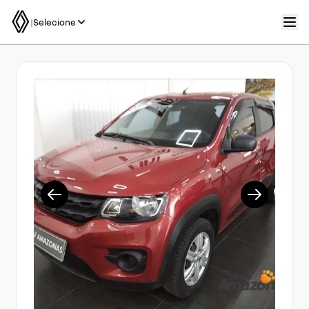
|
Selecione
1/15