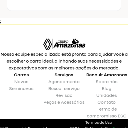
;
Nossa equipe especializada está pronta para ajudar você a
escolher o carro ideal, alinhando suas necessidades e
expectativas com as melhores opções do mercado.
Carros
Serviços
Renault
Amazonas
Novos
Agendamento
Sobre nós
Seminovos
Buscar serviço
Blog
Revisão
Unidades
Peças e Acessórios
Contato
Termo de
compromisso ESG
Termos de Uso