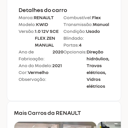
Detalhes do carro
Marca:
RENAULT
Combustível:
Flex
Modelo:
KWID
Transmissão:
Manual
Versão:
1.0 12V SCE
Condição:
Usado
FLEX ZEN
Blindado:
MANUAL
Portas:
4
Ano de
2020
Opcionais:
Direção
Fabricação:
hidráulica,
Ano do Modelo:
2021
Travas
Cor:
Vermelho
elétricas,
Observação:
Vidros
elétricos
Mais Carros da
RENAULT