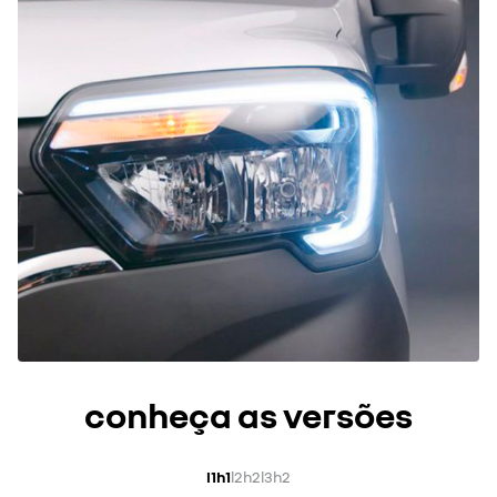
conheça as versões
l1h1
l2h2
l3h2