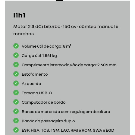
l1h1
Motor 2.3 dCi biturbo · 150 cv · câmbio manual 6
marchas
Volume útil de carga: 8 m³
Carga útil: 1.561 kg
Comprimento interno do vão de carga: 2.606 mm
Estofamento
Ar quente
Tomada USB-C
Computador de bordo
Banco do motorista com regulagem de altura
Banco do passageiro duplo
ESP, HSA, TCS, TSM, LAC, RMI e ROM, SWA e EGD