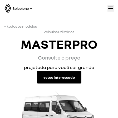
|
Selecione
← todos os modelos
veículos utilitários
MASTERPRO
Consulte o preço
projetada para você ser grande
estou interessado