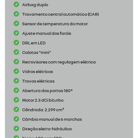
Airbag duplo
Travamento central automático (CAR)
Sensor de temperatura do motor
Ajuste manual dos faróis
DRL em LED
Calotas "mini"
Retrovisores com regulagem elétrica
Vidros elétricos
Travas elétricas
Abertura das portas 180°
Motor 2.3 dCi biturbo
Cilindrada: 2.299 cm³
Câmbio manual de 6 marchas
Direção eletro-hidráulica