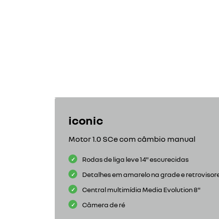
iconic
Motor 1.0 SCe com câmbio manual
Rodas de liga leve 14" escurecidas
Detalhes em amarelo na grade e retrovisor
Central multimídia Media Evolution 8"
Câmera de ré