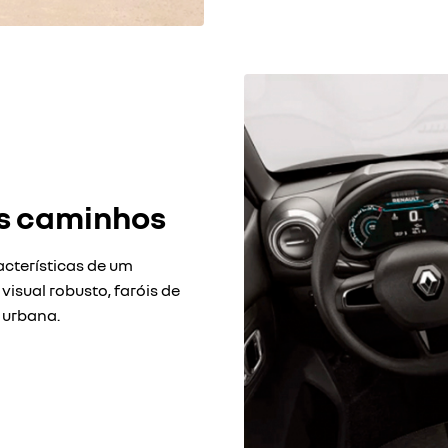
os caminhos
acterísticas de um
isual robusto, faróis de
 urbana.