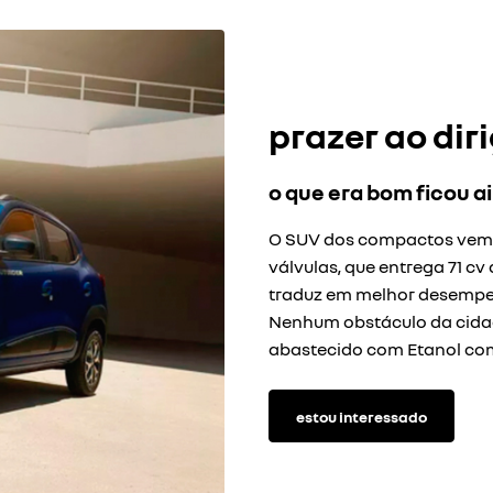
prazer ao diri
o que era bom ficou a
O SUV dos compactos vem co
válvulas, que entrega 71 cv 
traduz em melhor desempenh
Nenhum obstáculo da cidad
abastecido com Etanol c
estou interessado