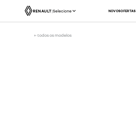
RENAULT
|
Selecione
NOVOS
OFERTAS
← todos os modelos