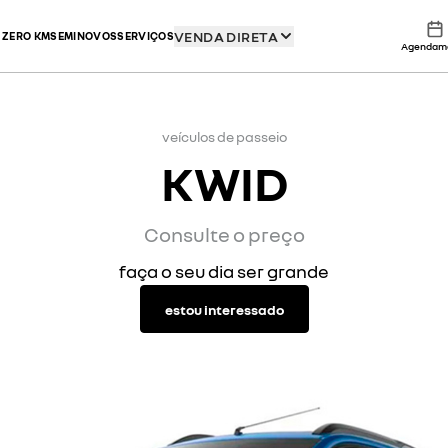
VENDA DIRETA
 ZERO KM
SEMINOVOS
SERVIÇOS
Agendam
veículos de passeio
KWID
Consulte o preço
faça o seu dia ser grande
estou interessado